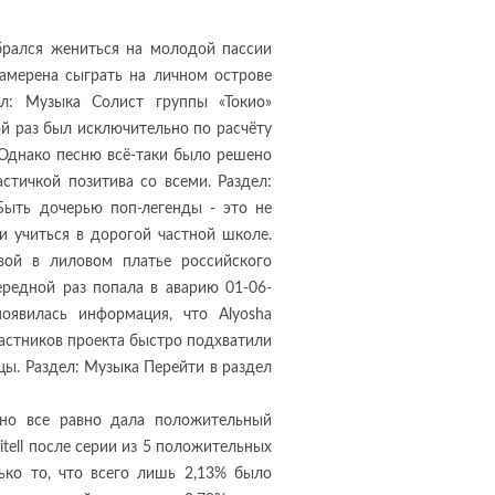
брался жениться на молодой пассии
намерена сыграть на личном острове
ел: Музыка Солист группы «Токио»
ой раз был исключительно по расчёту
. Однако песню всё-таки было решено
астичкой позитива со всеми. Раздел:
Быть дочерью поп-легенды - это не
 учиться в дорогой частной школе.
вой в лиловом платье российского
ередной раз попала в аварию 01-06-
оявилась информация, что Alyosha
участников проекта быстро подхватили
ы. Раздел: Музыка Перейти в раздел
 но все равно дала положительный
itell после серии из 5 положительных
ько то, что всего лишь 2,13% было