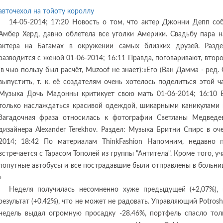
авточехол на тойоту короллу
14-05-2014; 17:20 Новость о том, что актер Джонни Депп со
Амбер Херд, давно облетела все уголки Америки. Свадьбу пара 
актера на Багамах в окружении самых близких друзей. Разд
разводится с женой 01-06-2014; 16:11 Правда, поговаривают, втор
(в чью пользу был расчёт, Muzoof не знает):«Его (Ван Дамма - ред
выпустить, т. к. её создателям очень хотелось поделиться этой ч
Музыка Дочь Мадонны критикует свою мать 01-06-2014; 16:10 
только наслаждаться красивой одеждой, шикарными каникулами и
Загадочная фраза относилась к фотографии Светланы Медведе
дизайнера Alexander Terekhov. Раздел: Музыка Бритни Спирс в оч
2014; 18:42 По материалам ThinkFashion Напомним, недавно п
встречается с Тарасом Тополей из группы "Антитела". Кроме того, 
попутные автобусы и все пострадавшие были отправлены в больниц
»
Неделя получилась несомненно хуже предыдущей (+2,07%),
результат (+0.42%), что не может не радовать. Управляющий Potrosh
недель выдал огромную просадку -28.46%, портфель спасло тол