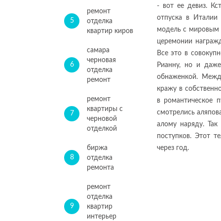
- вот ее девиз. К
ремонт
отпуска в Италии 
5
отделка
модель с мировым 
квартир киров
церемонии награжд
самара
Все это в совокупн
черновая
6
Рианну, но и даже
отделка
обнаженкой. Межд
ремонт
кражу в собственн
ремонт
в романтическое п
квартиры с
смотрелись аляпова
7
черновой
алому наряду. Так
отделкой
поступков. Этот т
биржа
через год.
8
отделка
ремонта
ремонт
отделка
9
квартир
интерьер