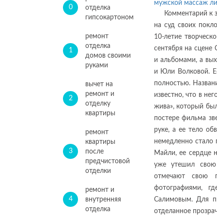
мужской массаж л
0
отделка
Комментарий к з
гипсокартоном
на суд своих покл
ремонт
10-летие творческ
отделка
сентября на сцене
1
домов своими
и альбомами, а вы
руками
и Юли Волковой. Е
полностью. Назван
вычет на
ремонт и
известно, что в не
2
отделку
жива», который бы
квартиры
постере фильма зв
руке, а ее тело об
ремонт
немедленно стало 
квартиры
3
после
Майли, ее сердце 
предчистовой
уже утешил свою
отделки
отмечают свою 
фотографиями, г
ремонт и
4
внутренняя
Салимовым. Для п
отделка
отделанное прозра