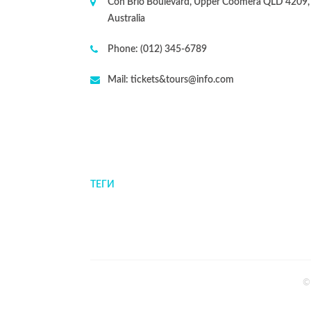
Con Brio Boulevard, Upper Coomera QLD 4209,
Australia
Phone:
(012) 345-6789
Mail:
tickets&tours@info.com
ТЕГИ
©