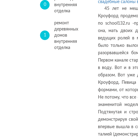
свадебные салоны 
0
внутренняя
45 лет не меш
отделка
Кроуфорд продемо
ремонт
по school132.ru -
деревянных
она, мать двоих д
1
домов
ведущих ролей в 
внутренняя
было только выло
отделка
разорвавшейся бо
Первом канале стар
в воду. Вот и в э
образом. Вот уже
Кроуфорд. Певица
формами, от которы
Не потому, что все
знаменитой модел
Подтянутая и стр
демонстрируя свой
впервые вышла в с
талией (демонстри