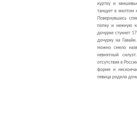
куртку и замшевы
танцует в желтом 
Повернувшись спи
попку и нежную ка
дочурке стукнет 17
дочурку на Гавай
можно смело назв
невнятный силуэ
отсутствия в Росси
форме и несконча
певица родила дочь